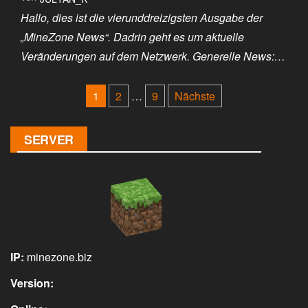
Hallo, dies ist die vierunddreizigsten Ausgabe der
„MineZone News“. Dadrin geht es um aktuelle
Veränderungen auf dem Netzwerk. Generelle News:…
Seitennummerierung
1
2
…
9
Nächste
der
Beiträge
SERVER
IP:
minezone.biz
Version: