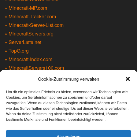
» Minecraft-MP.com
» Minecraft-Tracker.com
» Minecraft-Server-List.com
» MinecraftServers.org
» ServerListe.net
» TopG.org
» Minecraft-Index.com
» MinecraftServers100.com
» MCTopList.net
Cookie-Zustimmung verwalten
» MCList.eu
Um dir ein optimales Erlebnis zu bieten, verwenden wir Technologien wie
» Serverlist.games
Cookies, um Geräteinformationen zu speichern und/oder darauf
zuzugreifen. Wenn du diesen Technologien zustimmst, können wir Daten
wie das Surfverhalten oder eindeutige IDs auf dieser Website verarbeiten.
LIVEWATCH
Wenn du deine Zustimmung nicht erteilst oder zurückziehst, können
bestimmte Merkmale und Funktionen beeinträchtigt werden.
Akzeptieren