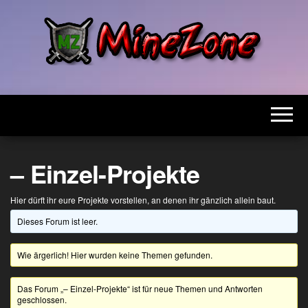
Zum
Inhalt
springen
MineZone
Dein
besonderes
Netzwerk!
– Einzel-Projekte
Hier dürft ihr eure Projekte vorstellen, an denen ihr gänzlich allein baut.
Dieses Forum ist leer.
Wie ärgerlich! Hier wurden keine Themen gefunden.
Das Forum „– Einzel-Projekte“ ist für neue Themen und Antworten
geschlossen.