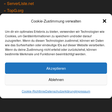
» ServerListe.net
» TopG.org
» Minecraft-Index.com
Cookie-Zustimmung verwalten
» MinecraftServers100.com
» MCTopList.net
Um dir ein optimales Erlebnis zu bieten, verwenden wir Technologien wie
Cookies, um Geräteinformationen zu speichern und/oder darauf
» MCList.eu
zuzugreifen. Wenn du diesen Technologien zustimmst, können wir Daten
» Serverlist.games
wie das Surfverhalten oder eindeutige IDs auf dieser Website verarbeiten.
Wenn du deine Zustimmung nicht erteilst oder zurückziehst, können
bestimmte Merkmale und Funktionen beeinträchtigt werden.
LIVEWATCH
Akzeptieren
Ablehnen
Cookie-Richtlinie
Datenschutzerklärung
Impressum
Stolz präsentiert von
WordPress
|
Theme:
Envo
Magazine