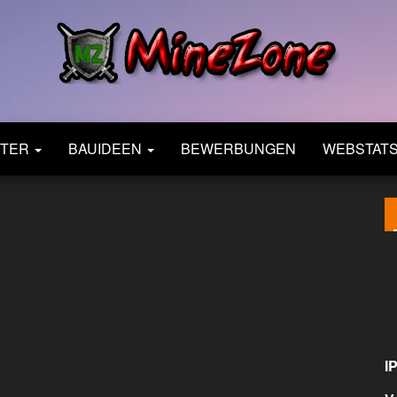
MineZone
Dein
besonderes
Netzwerk!
NTER
BAUIDEEN
BEWERBUNGEN
WEBSTAT
IP