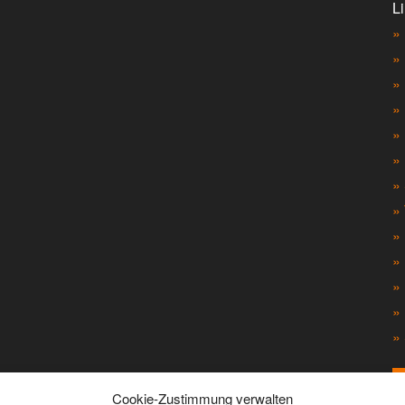
Li
»
» 
»
»
»
»
»
»
»
»
»
»
»
Cookie-Zustimmung verwalten